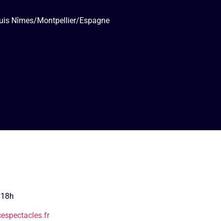
puis Nîmes/Montpellier/Espagne
 18h
espectacles.fr