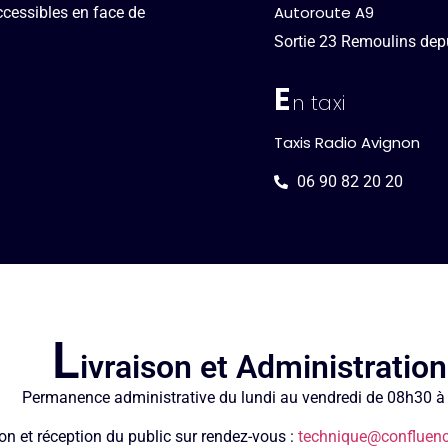
Autoroute A9
ccessibles en face de
Sortie 23 Remoulins de
E
n taxi
Taxis Radio Avignon
06 90 82 20 20
L
ivraison et Administration
Permanence administrative du lundi au vendredi de 08h30 à
on et réception du public sur rendez-vous :
technique@
confluenc