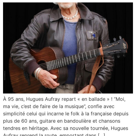
À 95 ans, Hugues Aufray repart « en ballade » ! “Moi,
ma vie, c’est de faire de la musique”, confie avec
simplicité celui qui incarne le folk à la française depuis
plus de 60 ans, guitare en bandoulière et chansons
tendres en héritage. Avec sa nouvelle tournée, Hugues
Aufray reprend la route, emportant dans […]