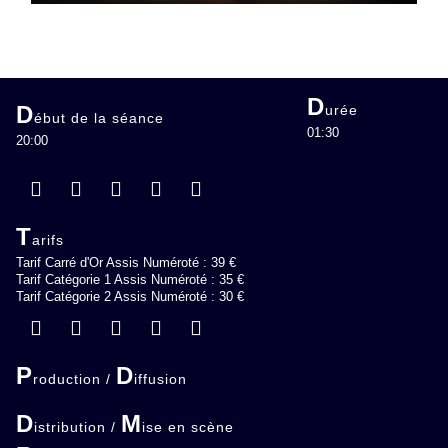
D
D
urée
ébut de la séance
01:30
20:00
T
arifs
Tarif Carré d'Or Assis Numéroté : 39 €
Tarif Catégorie 1 Assis Numéroté : 35 €
Tarif Catégorie 2 Assis Numéroté : 30 €
P
D
roduction /
iffusion
D
M
istribution /
ise en scène