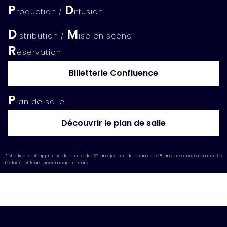
P
D
roduction /
iffusion
D
M
istribution /
ise en scène
R
éservation
Billetterie Confluence
P
lan de salle
Découvrir le plan de salle
*étudiants et apprentis de moins de 26 ans, jeunes de moins de 18 ans, personnes à mobilité
réduite et leurs accompagnateurs