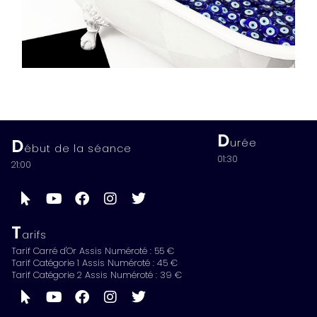
D
D
urée
ébut de la séance
01:30
21:00
T
arifs
Tarif Carré d'Or Assis Numéroté : 55 €
Tarif Catégorie 1 Assis Numéroté : 45 €
Tarif Catégorie 2 Assis Numéroté : 39 €