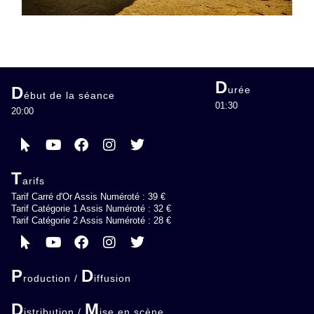
D
D
urée
ébut de la séance
01:30
20:00
T
arifs
Tarif Carré d'Or Assis Numéroté : 39 €
Tarif Catégorie 1 Assis Numéroté : 32 €
Tarif Catégorie 2 Assis Numéroté : 28 €
P
D
roduction /
iffusion
D
M
istribution /
ise en scène