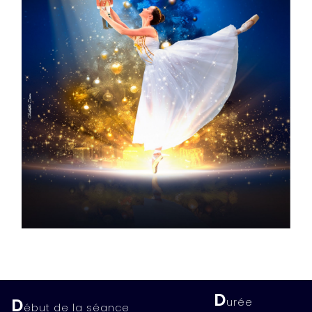
D
D
urée
ébut de la séance