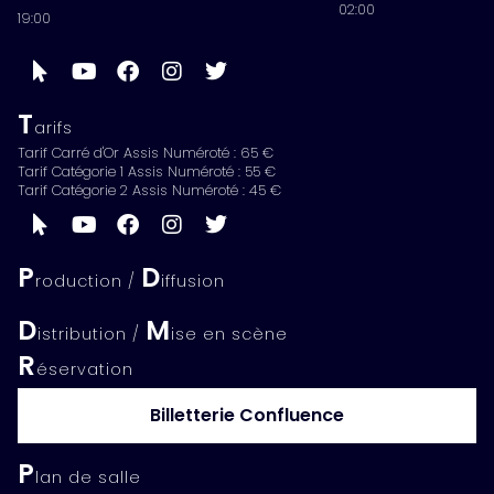
02:00
19:00
T
arifs
Tarif Carré d'Or Assis Numéroté : 65 €
Tarif Catégorie 1 Assis Numéroté : 55 €
Tarif Catégorie 2 Assis Numéroté : 45 €
P
D
roduction /
iffusion
D
M
istribution /
ise en scène
R
éservation
Billetterie Confluence
P
lan de salle