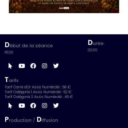
D
D
urée
ébut de la séance
02:00
16:00
T
arifs
Tarif Carré d'Or Assis Numéroté : 58 €
Tarif Catégorie 1 Assis Numéroté : 52 €
Tarif Catégorie 2 Assis Numéroté : 45 €
P
D
roduction /
iffusion