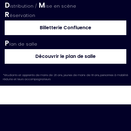
D
M
istribution /
ise en scène
R
éservation
Billetterie Confluence
P
lan de salle
Découvrir le plan de salle
*étudiants et apprentis de moins de 26 ans, jeunes de moins de 18 ans, personnes à mobilité
réduite et leurs accompagnateurs