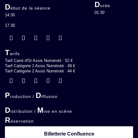
D
D
urée
ébut de la séance
01:30
14:30
17:30
T
arifs
Tarif Carré d'Or Assis Numéroté : 52 €
Tarif Catégorie 1 Assis Numéroté : 49 €
Tarif Catégorie 2 Assis Numéroté : 44 €
P
D
roduction /
iffusion
D
M
istribution /
ise en scène
R
éservation
Billetterie Confluence