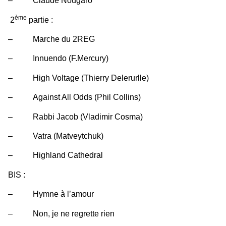
– Claude Nougaro
ème
2
partie :
– Marche du 2REG
– Innuendo (F.Mercury)
– High Voltage (Thierry Delerurlle)
– Against All Odds (Phil Collins)
– Rabbi Jacob (Vladimir Cosma)
– Vatra (Matveytchuk)
– Highland Cathedral
BIS :
– Hymne à l’amour
– Non, je ne regrette rien