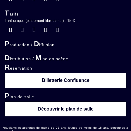
T
arifs
Tarif unique (placement libre assis) : 15 €
P
D
roduction /
iffusion
D
M
istribution /
ise en scène
R
éservation
Billetterie Confluence
P
lan de salle
Découvrir le plan de salle
*étudiants et apprentis de moins de 26 ans, jeunes de moins de 18 ans, personnes à