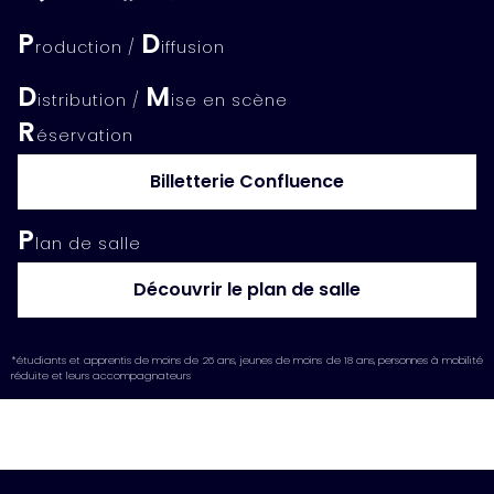
P
D
roduction /
iffusion
D
M
istribution /
ise en scène
R
éservation
Billetterie Confluence
P
lan de salle
Découvrir le plan de salle
*étudiants et apprentis de moins de 26 ans, jeunes de moins de 18 ans, personnes à mobilité
réduite et leurs accompagnateurs