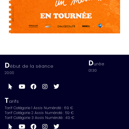
D
D
urée
ébut de la séance
01:30
20:00
T
arifs
Tarif Catégorie 1 Assis Numéroté : 69 €
Tarif Catégorie 2 Assis Numéroté : 59 €
Tarif Catégorie 3 Assis Numéroté : 49 €