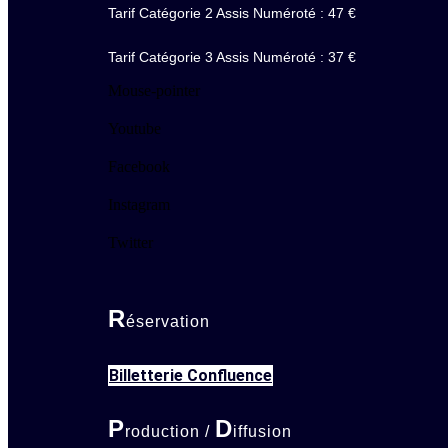
Tarif Catégorie 2 Assis Numéroté : 47 €
Tarif Catégorie 3 Assis Numéroté : 37 €
Mouse-pointer
Youtube
Facebook
Instagram
Twitter
R
éservation
Billetterie Confluence
P
D
roduction /
iffusion