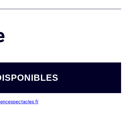
e
DISPONIBLES
encespectacles.fr