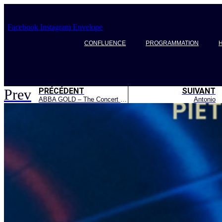
Aller
au
contenu
Facebook
Instagram
Envelope
CONFLUENCE
PROGRAMMATION
H
Prev
PRÉCÉDENT
SUIVANT
ABBA GOLD – The Concert Show
Antonio