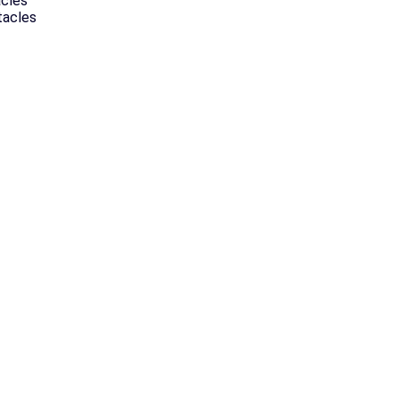
acles
tacles