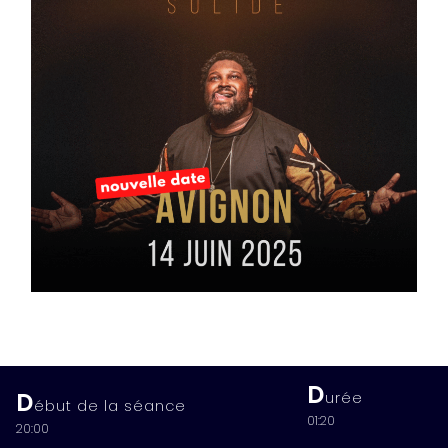
D
D
urée
ébut de la séance
01:20
20:00