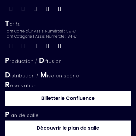
T
arifs
Tarif Carré d'Or Assis Numéroté : 39 €
Tarif Catégorie 1 Assis Numéroté : 34 €
P
D
roduction /
iffusion
D
M
istribution /
ise en scène
R
éservation
Billetterie Confluence
P
lan de salle
Découvrir le plan de salle