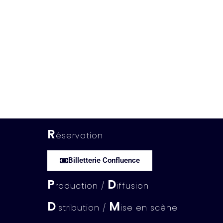
R
éservation
Billetterie Confluence
P
D
roduction /
iffusion
D
M
istribution /
ise en scène