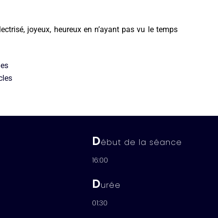
lectrisé, joyeux, heureux en n’ayant pas vu le temps
les
cles
D
ébut de la séance
16:00
D
urée
01:30