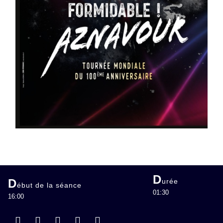
D
D
urée
ébut de la séance
01:30
16:00