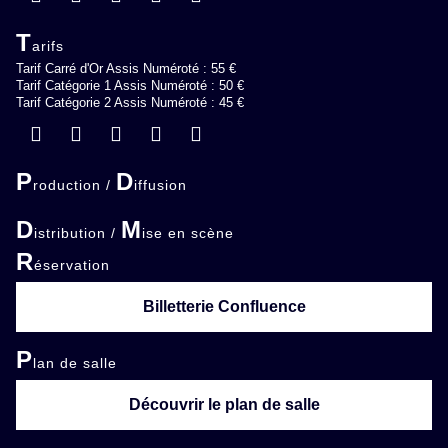
T
arifs
Tarif Carré d'Or Assis Numéroté : 55 €
Tarif Catégorie 1 Assis Numéroté : 50 €
Tarif Catégorie 2 Assis Numéroté : 45 €
P
D
roduction /
iffusion
D
M
istribution /
ise en scène
R
éservation
Billetterie Confluence
P
lan de salle
Découvrir le plan de salle