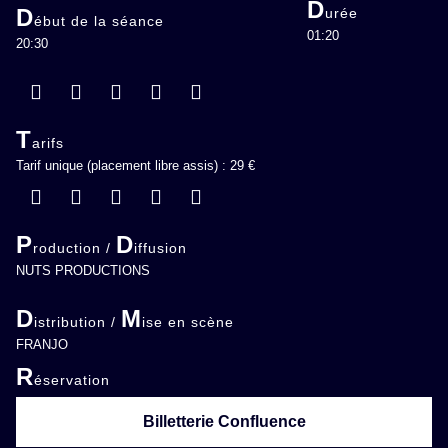
D
D
urée
ébut de la séance
01:20
20:30
T
arifs
Tarif unique (placement libre assis) : 29 €
P
D
roduction /
iffusion
NUTS PRODUCTIONS
D
M
istribution /
ise en scène
FRANJO
R
éservation
Billetterie Confluence