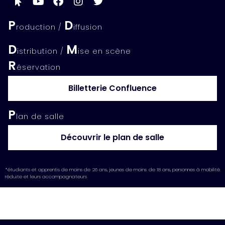
P
D
roduction /
iffusion
D
M
istribution /
ise en scène
R
éservation
Billetterie Confluence
P
lan de salle
Découvrir le plan de salle
*étudiants et apprentis de moins de 26 ans, jeunes de moins de 18 ans, personnes à mobilité
réduite et leurs accompagnateurs