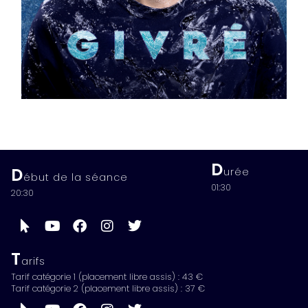
D
D
urée
ébut de la séance
01:30
20:30
T
arifs
Tarif catégorie 1 (placement libre assis) : 43 €
Tarif catégorie 2 (placement libre assis) : 37 €