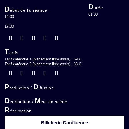
D
D
urée
ébut de la séance
01:30
14:00
17:00
T
arifs
Tarif catégorie 1 (placement libre assis) : 39 €
Tarif catégorie 2 (placement libre assis) : 33 €
P
D
roduction /
iffusion
D
M
istribution /
ise en scène
R
éservation
Billetterie Confluence