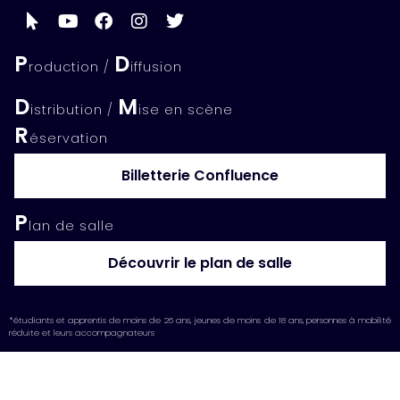
P
D
roduction /
iffusion
D
M
istribution /
ise en scène
R
éservation
Billetterie Confluence
P
lan de salle
Découvrir le plan de salle
*étudiants et apprentis de moins de 26 ans, jeunes de moins de 18 ans, personnes à mobilité
réduite et leurs accompagnateurs