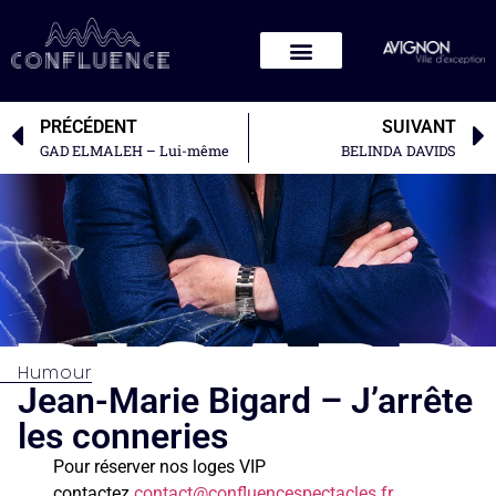
PRÉCÉDENT
SUIVANT
GAD ELMALEH – Lui-même
BELINDA DAVIDS
Humour
Jean-Marie Bigard – J’arrête
les conneries
Pour réserver nos loges VIP
contactez
contact@confluencespectacles.fr