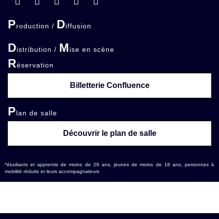
P
D
roduction /
iffusion
D
M
istribution /
ise en scène
R
éservation
Billetterie Confluence
P
lan de salle
Découvrir le plan de salle
*étudiants et apprentis de moins de 26 ans, jeunes de moins de 18 ans, personnes à
mobilité réduite et leurs accompagnateurs