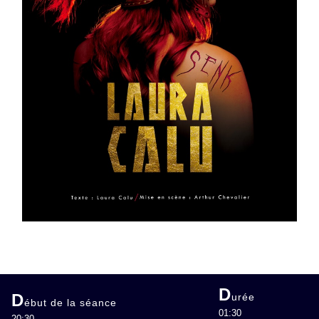
D
D
urée
ébut de la séance
01:30
20:30