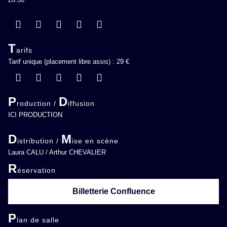
T
arifs
Tarif unique (placement libre assis) : 29 €
P
D
roduction /
iffusion
ICI PRODUCTION
D
M
istribution /
ise en scène
Laura CALU / Arthur CHEVALIER
R
éservation
Billetterie Confluence
P
lan de salle