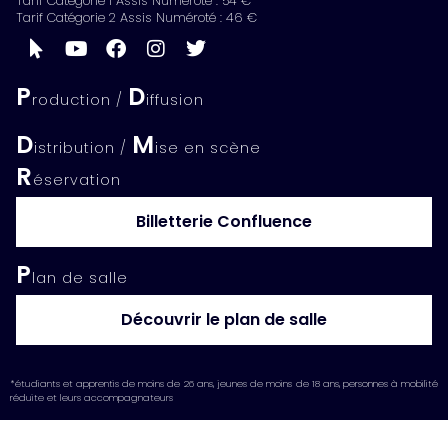
Tarif Catégorie 1 Assis Numéroté : 54 €
Tarif Catégorie 2 Assis Numéroté : 46 €
P
D
roduction /
iffusion
D
M
istribution /
ise en scène
R
éservation
Billetterie Confluence
P
lan de salle
Découvrir le plan de salle
*étudiants et apprentis de moins de 26 ans, jeunes de moins de 18 ans, personnes à mobilité
réduite et leurs accompagnateurs