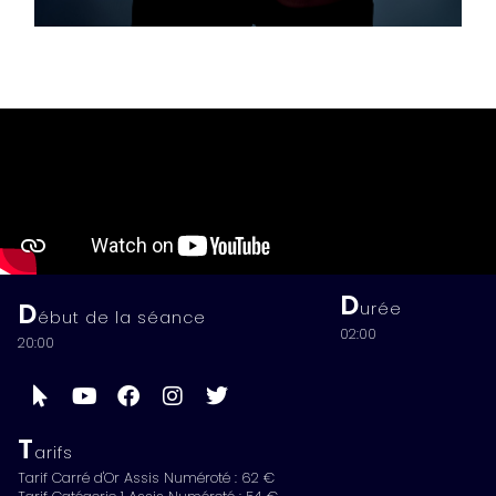
D
D
urée
ébut de la séance
02:00
20:00
T
arifs
Tarif Carré d'Or Assis Numéroté : 62 €