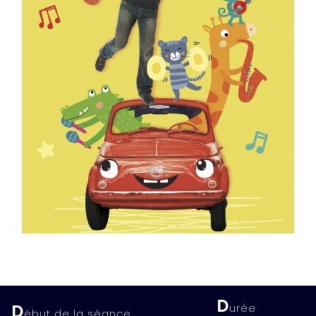
D
D
urée
ébut de la séance