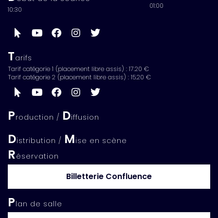
01:00
10:30
T
arifs
Tarif catégorie 1 (placement libre assis) : 17.20 €
Tarif catégorie 2 (placement libre assis) : 15.20 €
P
D
roduction /
iffusion
D
M
istribution /
ise en scène
R
éservation
Billetterie Confluence
P
lan de salle