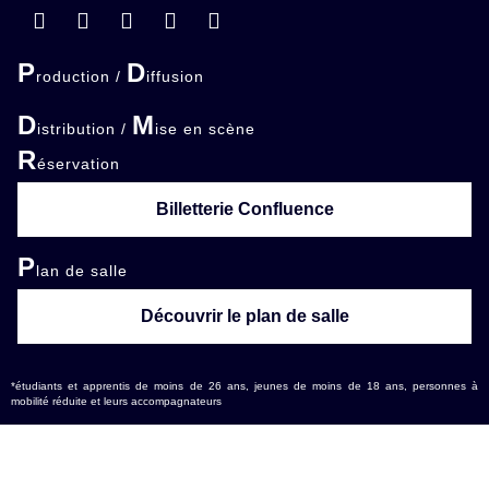
P
D
roduction /
iffusion
D
M
istribution /
ise en scène
R
éservation
Billetterie Confluence
P
lan de salle
Découvrir le plan de salle
*étudiants et apprentis de moins de 26 ans, jeunes de moins de 18 ans, personnes à
mobilité réduite et leurs accompagnateurs