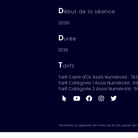
D
ébut de la séance
20:00
D
urée
01:30
T
arifs
Tarif Carré d'Or Assis Numéroté : 79.
Tarif Catégorie 1 Assis Numéroté : 6
Tarif Catégorie 2 Assis Numéroté : 5
*étudiants et apprentis de moins de 26 ans, jeunes de 