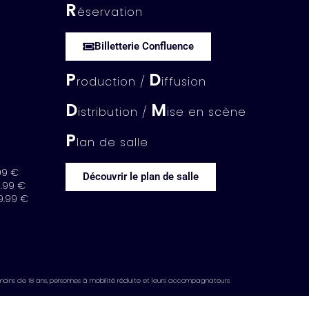
R
éservation
Billetterie Confluence
P
D
roduction /
iffusion
D
M
istribution /
ise en scène
P
lan de salle
99 €
Découvrir le plan de salle
9.99 €
9.99 €
moins de 18 ans, personnes à mobilité réduite et leurs accompagnateurs