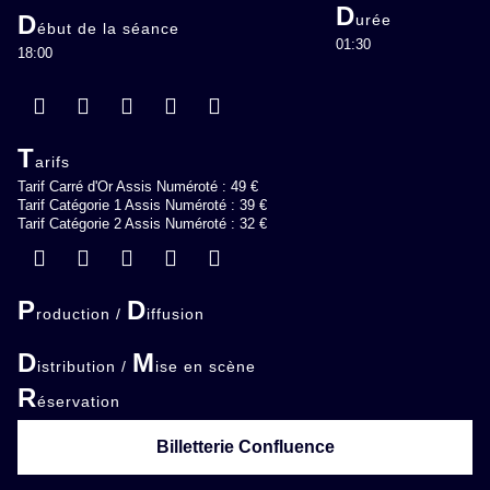
D
D
urée
ébut de la séance
01:30
18:00
T
arifs
Tarif Carré d'Or Assis Numéroté : 49 €
Tarif Catégorie 1 Assis Numéroté : 39 €
Tarif Catégorie 2 Assis Numéroté : 32 €
P
D
roduction /
iffusion
D
M
istribution /
ise en scène
R
éservation
Billetterie Confluence