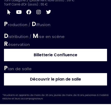
Tarif catégorie 2 (placement libre assis) : 39 €
Tarif Carré d'Or (assis) : 55 €
P
D
roduction /
iffusion
D
M
istribution /
ise en scène
R
éservation
Billetterie Confluence
P
lan de salle
Découvrir le plan de salle
*étudiants et apprentis de moins de 26 ans, jeunes de moins de 18 ans, personnes à mobilité
réduite et leurs accompagnateurs