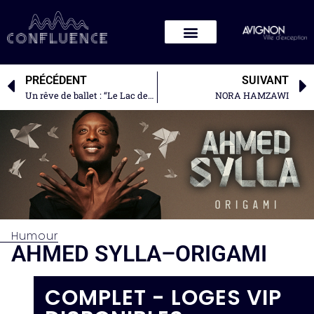
PRÉCÉDENT
SUIVANT
Un rêve de ballet : “Le Lac des cygnes”
NORA HAMZAWI
Humour
AHMED SYLLA–ORIGAMI
COMPLET - LOGES VIP