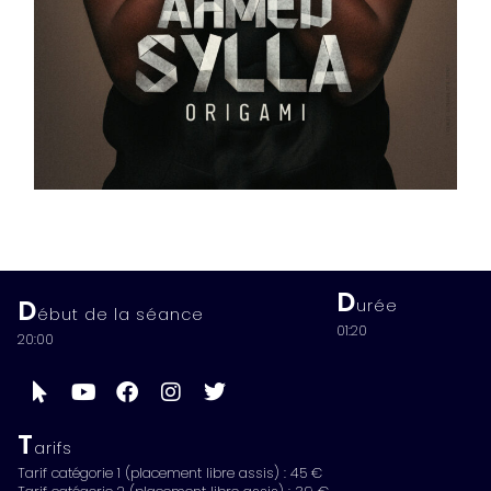
D
D
urée
ébut de la séance
01:20
20:00
T
arifs
Tarif catégorie 1 (placement libre assis) : 45 €