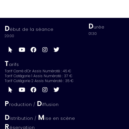
D
D
urée
ébut de la séance
01:30
20:00
T
arifs
Tarif Carré d'Or Assis Numéroté : 45 €
Tarif Catégorie 1 Assis Numéroté : 37 €
Tarif Catégorie 2 Assis Numéroté : 35 €
P
D
roduction /
iffusion
D
M
istribution /
ise en scène
R
éservation