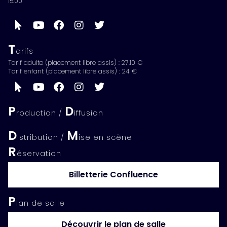
15:00
T
arifs
Tarif adulte (placement libre assis) : 27.10 €
Tarif enfant (placement libre assis) : 24 €
P
D
roduction /
iffusion
D
M
istribution /
ise en scène
R
éservation
Billetterie Confluence
P
lan de salle
Découvrir le plan de salle