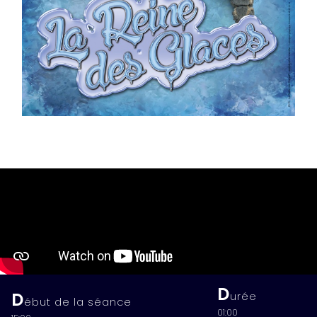
D
D
urée
ébut de la séance
01:00