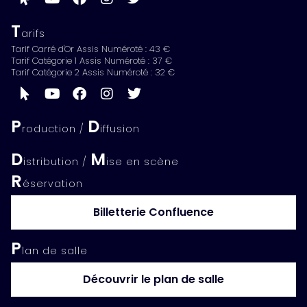
T
arifs
Tarif Carré d'Or Assis Numéroté : 43 €
Tarif Catégorie 1 Assis Numéroté : 37 €
Tarif Catégorie 2 Assis Numéroté : 32 €
P
D
roduction /
iffusion
D
M
istribution /
ise en scène
R
éservation
Billetterie Confluence
P
lan de salle
Découvrir le plan de salle