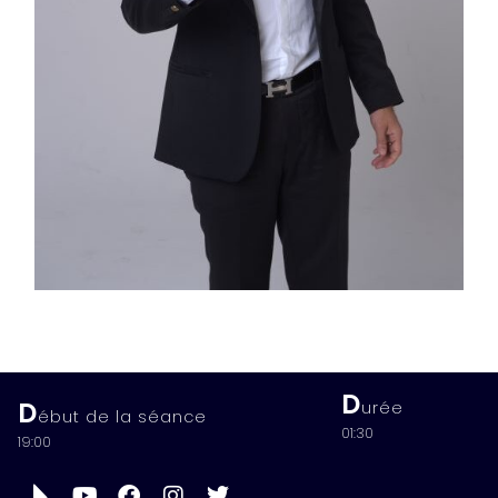
D
D
urée
ébut de la séance
01:30
19:00