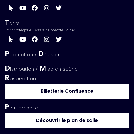
T
arifs
Tarif Catégorie 1 Assis Numéroté : 42 €
P
D
roduction /
iffusion
D
M
istribution /
ise en scène
R
éservation
Billetterie Confluence
P
lan de salle
Découvrir le plan de salle