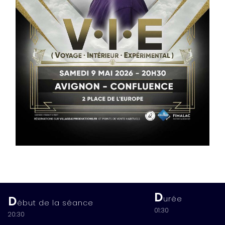
D
D
urée
ébut de la séance
01:30
20:30