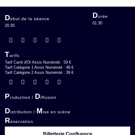
D
D
urée
ébut de la séance
01:30
20:30
T
arifs
Tarif Carré d'Or Assis Numéroté : 59 €
Tarif Catégorie 1 Assis Numéroté : 49 €
Tarif Catégorie 2 Assis Numéroté : 39 €
P
D
roduction /
iffusion
D
M
istribution /
ise en scène
R
éservation
Billetterie Confluence