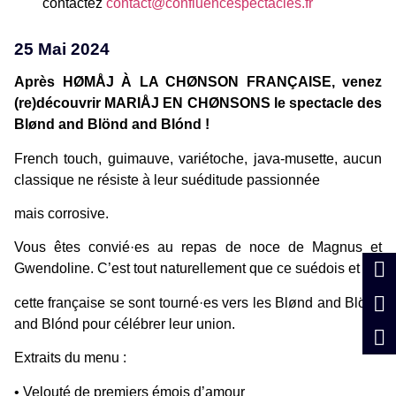
contactez
contact@confluencespectacles.fr
25 Mai 2024
Après HØMÅJ À LA CHØNSON FRANÇAISE, venez
(re)découvrir MARIÅJ EN CHØNSONS le spectacle des
Blønd and Blönd and Blónd !
French touch, guimauve, variétoche, java-musette, aucun
classique ne résiste à leur suéditude passionnée
mais corrosive.
Vous êtes convié·es au repas de noce de Magnus et
Gwendoline. C’est tout naturellement que ce suédois et
cette française se sont tourné·es vers les Blønd and Blönd
and Blónd pour célébrer leur union.
Extraits du menu :
• Velouté de premiers émois d’amour