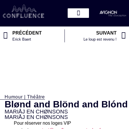
PRÉCÉDENT
SUIVANT
Erick Baert
Le loup est revenu !
Humour
|
Théâtre
Blønd and Blönd and Blónd
MARIÅJ EN CHØNSONS
MARIÅJ EN CHØNSONS
Pour réserver nos loges VIP