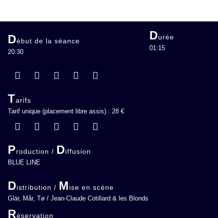
D
D
urée
ébut de la séance
01:15
20:30
T
arifs
Tarif unique (placement libre assis) : 28 €
P
D
roduction /
iffusion
BLUE LINE
D
M
istribution /
ise en scène
Glär, Mår, Tø / Jean-Claude Cotillard & les Blonds
R
éservation