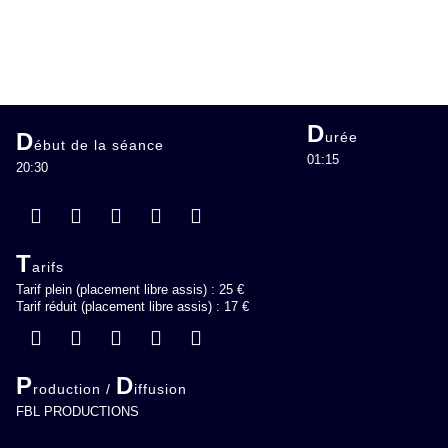
D
D
urée
ébut de la séance
01:15
20:30
T
arifs
Tarif plein (placement libre assis) : 25 €
Tarif réduit (placement libre assis) : 17 €
P
D
roduction /
iffusion
FBL PRODUCTIONS