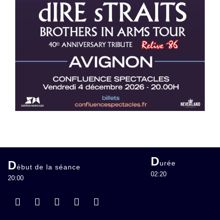
D
D
urée
ébut de la séance
02:20
20:00