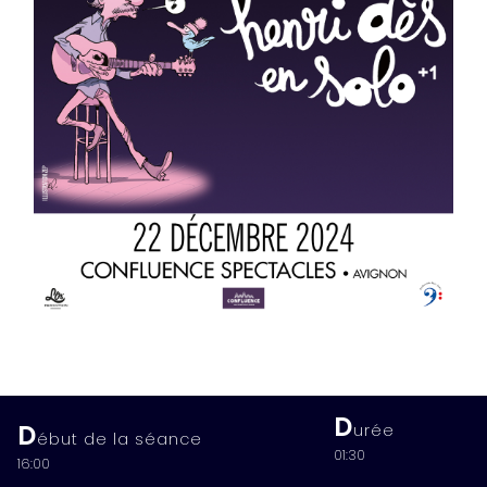
D
D
urée
ébut de la séance
01:30
16:00