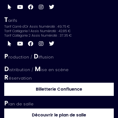
T
arifs
Tarif Carré d'Or Assis Numéroté : 49.75 €
Tarif Catégorie 1 Assis Numéroté : 42.85 €
Tarif Catégorie 2 Assis Numéroté : 37.35 €
P
D
roduction /
iffusion
D
M
istribution /
ise en scène
R
éservation
Billetterie Confluence
P
lan de salle
Découvrir le plan de salle