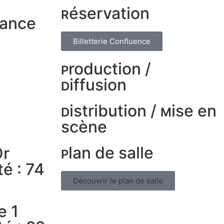
éservation
R
éance
Billetterie Confluence
roduction /
P
iffusion
D
istribution /
ise en
D
M
scène
lan de salle
Or
P
é : 74
Découvrir le plan de salle
e 1