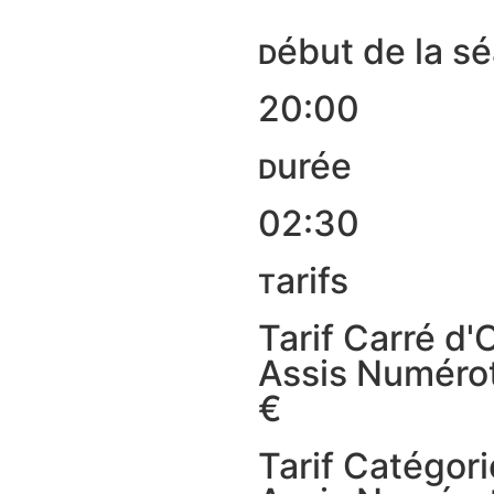
ébut de la s
D
20:00
urée
D
02:30
arifs
T
Tarif Carré d'
Assis Numérot
€
Tarif Catégori