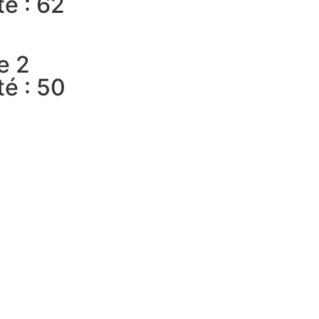
é : 62
e 2
é : 50