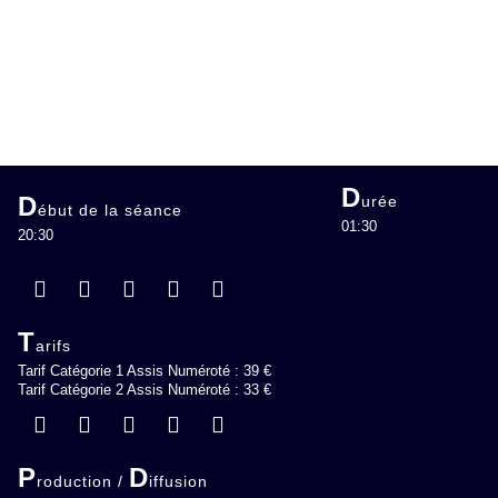
D
D
urée
ébut de la séance
01:30
20:30
T
arifs
Tarif Catégorie 1 Assis Numéroté : 39 €
Tarif Catégorie 2 Assis Numéroté : 33 €
P
D
roduction /
iffusion