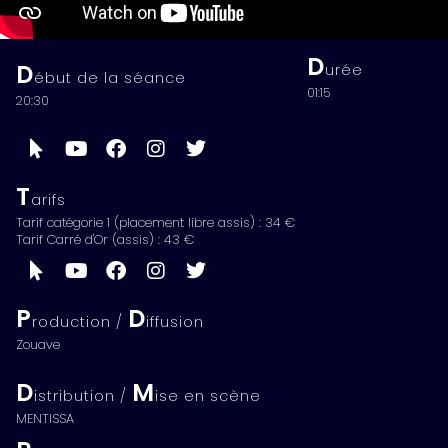
D
D
urée
ébut de la séance
01:15
20:30
T
arifs
Tarif catégorie 1 (placement libre assis) : 34 €
Tarif Carré d'Or (assis) : 43 €
P
D
roduction /
iffusion
Zouave
D
M
istribution /
ise en scène
MENTISSA